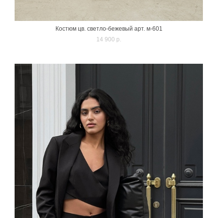
Костюм цв. светло-бежевый арт. м-601
14 900 p.