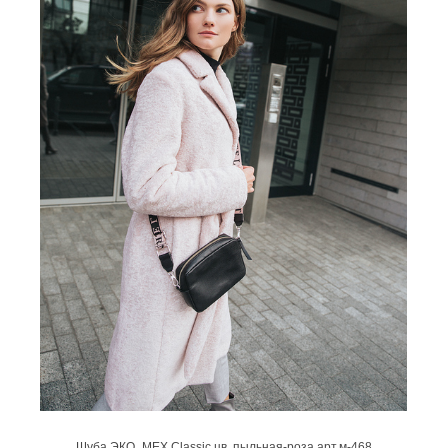
Шуба ЭКО_МЕХ Classic цв. пыльная-роза арт.м-468