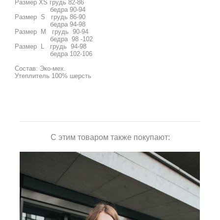
Размер XS грудь 82-86
бедра 90-94
Размер S грудь 86-90
бедра 94-98
Размер М грудь 90-94
бедра 98 -102
Размер L грудь 94-98
бедра 102-106
Состав: Эко-мех.
Утеплитель 100% шерсть
С этим товаром также покупают: